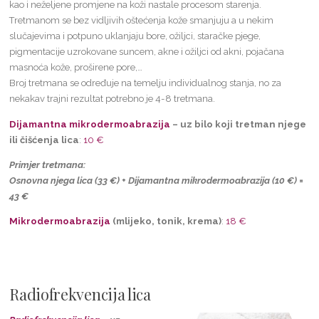
kao i neželjene promjene na koži nastale procesom starenja.
Tretmanom se bez vidljivih oštećenja kože smanjuju a u nekim
slučajevima i potpuno uklanjaju bore, ožiljci, staračke pjege,
pigmentacije uzrokovane suncem, akne i ožiljci od akni, pojačana
masnoća kože, proširene pore,…
Broj tretmana se određuje na temelju individualnog stanja, no za
nekakav trajni rezultat potrebno je 4-8 tretmana.
Dijamantna mikrodermoabrazija
– uz bilo koji tretman njege
ili čišćenja lica
:
10 €
Primjer tretmana:
Osnovna njega lica (33 €) + Dijamantna mikrodermoabrazija (10 €) =
43 €
Mikrodermoabrazija
(mlijeko, tonik, krema)
:
18 €
Radiofrekvencija lica