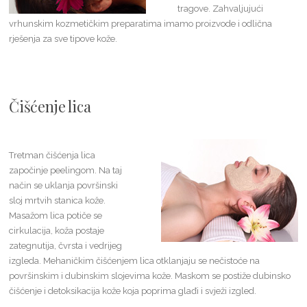
tragove. Zahvaljujući
vrhunskim kozmetičkim preparatima imamo proizvode i odlična
rješenja za sve tipove kože.
Čišćenje lica
Tretman čišćenja lica
započinje peelingom. Na taj
način se uklanja površinski
sloj mrtvih stanica kože.
Masažom lica potiče se
cirkulacija, koža postaje
zategnutija, čvrsta i vedrijeg
izgleda. Mehaničkim čišćenjem lica otklanjaju se nečistoće na
površinskim i dubinskim slojevima kože. Maskom se postiže dubinsko
čišćenje i detoksikacija kože koja poprima glađi i svježi izgled.