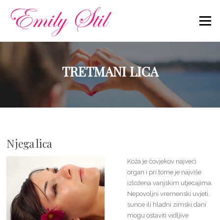
Skip
to
Menu
content
TRETMANI LICA
Njega lica
Koža je čovjekov najveći
organ i pri tome je najviše
izložena vanjskim utjecajima.
Nepovoljni vremenski uvjeti,
sunce ili hladni zimski dani
mogu ostaviti vidljive