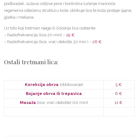
podbradak, sužava vidljive pore i kontrolira lučenje masnoće,
regenerira oštećenu strukturu kože, oblikuje lice te koža postaje sjajna,
glatka i mekana.
Uz bilo koji tretman njege ili čišćenja lica izaberite:
– Radiofrekvencija (lice 20 min) –
19 €
– Radiofrekvencija (lice, vrat i dekolte 30 min ) –
26 €
Ostali tretmani lica:
Korekcija obrva
(oblikovanje)
5 €
Bojanje obrva ili trepavica
6 €
Masaža
(lice, vrat i dekolte) (20 min)
11 €