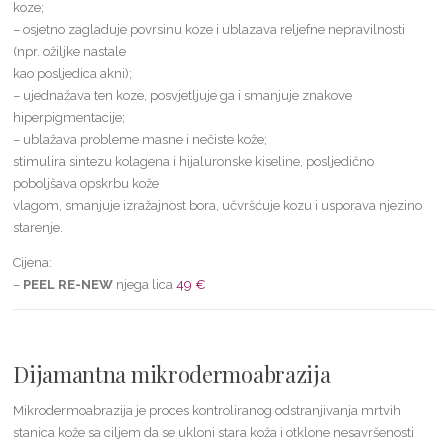
koze;
– osjetno zagladuje povrsinu koze i ublazava reljefne nepravilnosti
(npr. ožiljke nastale
kao posljedica akni);
– ujednažava ten koze, posvjetljuje ga i smanjuje znakove
hiperpigmentacije;
– ublažava probleme masne i nečiste kože;
stimulira sintezu kolagena i hijaluronske kiseline, posljedično
poboljšava opskrbu kože
vlagom, smanjuje izražajnost bora, učvršćuje kozu i usporava njezino
starenje.
Cijena:
–
PEEL RE-NEW
njega lica
49 €
Dijamantna mikrodermoabrazija
Mikrodermoabrazija je proces kontroliranog odstranjivanja mrtvih
stanica kože sa ciljem da se ukloni stara koža i otklone nesavršenosti