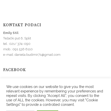
KONTAKT PODACI
Emily Stil
Težački put 6, Split
tel.: 021/ 374-090
mob.: 091 536 6110
e-mail: daniela.budimir71@gmail.com
FACEBOOK
We use cookies on our website to give you the most
relevant experience by remembering your preferences and
repeat visits. By clicking “Accept All”, you consent to the
use of ALL the cookies. However, you may visit "Cookie
Settings" to provide a controlled consent.
Copyright © 2026 Emily Stil. All Rights Reserved.