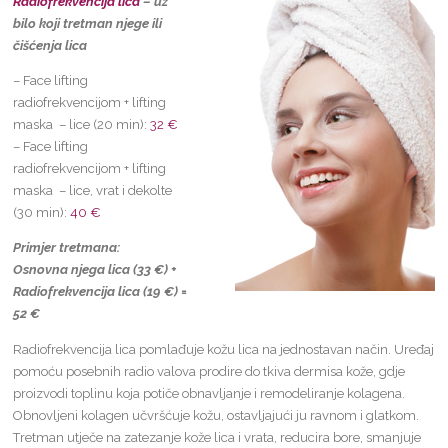
Radiofrekvencija lica
– uz
bilo koji tretman njege ili
čišćenja lica
– Face lifting
radiofrekvencijom + lifting
maska – lice (20 min):
32 €
– Face lifting
radiofrekvencijom + lifting
maska – lice, vrat i dekolte
(30 min):
40 €
Primjer tretmana:
Osnovna njega lica (33 €) +
Radiofrekvencija lica (19 €) =
52 €
Radiofrekvencija lica pomlađuje kožu lica na jednostavan način. Uređaj
pomoću posebnih radio valova prodire do tkiva dermisa kože, gdje
proizvodi toplinu koja potiče obnavljanje i remodeliranje kolagena.
Obnovljeni kolagen učvršćuje kožu, ostavljajući ju ravnom i glatkom.
Tretman utječe na zatezanje kože lica i vrata, reducira bore, smanjuje