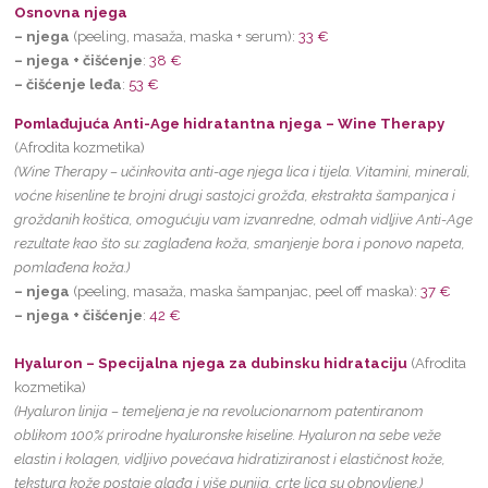
Osnovna njega
– njega
(peeling, masaža, maska + serum):
33 €
– njega + čišćenje
:
38 €
– čišćenje leđa
:
53 €
Pomlađujuća Anti-Age hidratantna njega – Wine Therapy
(Afrodita kozmetika)
(Wine Therapy – učinkovita anti-age njega lica i tijela. Vitamini, minerali,
voćne kisenline te brojni drugi sastojci grožđa, ekstrakta šampanjca i
groždanih koštica, omogućuju vam izvanredne, odmah vidljive Anti-Age
rezultate kao što su: zaglađena koža, smanjenje bora i ponovo napeta,
pomlađena koža.)
– njega
(peeling, masaža, maska šampanjac, peel off maska):
37 €
– njega + čišćenje
:
42 €
Hyaluron – Specijalna njega za dubinsku hidrataciju
(Afrodita
kozmetika)
(Hyaluron linija – temeljena je na revolucionarnom patentiranom
oblikom 100% prirodne hyaluronske kiseline. Hyaluron na sebe veže
elastin i kolagen, vidljivo povećava hidratiziranost i elastičnost kože,
tekstura kože postaje glađa i više punija, crte lica su obnovljene.)