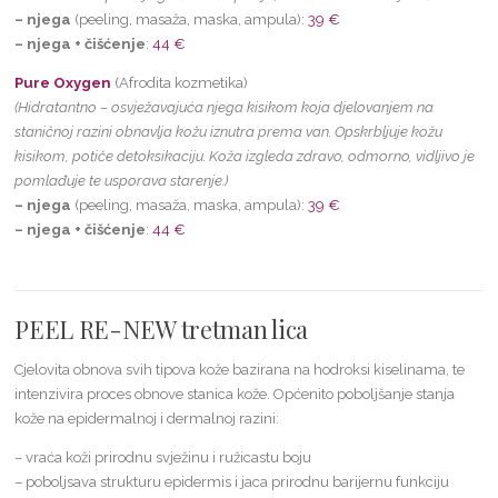
– njega
(peeling, masaža, maska, ampula):
39 €
– njega + čišćenje
:
44 €
Pure Oxygen
(Afrodita kozmetika)
(Hidratantno – osvježavajuća njega kisikom koja djelovanjem na
staničnoj razini obnavlja kožu iznutra prema van. Opskrbljuje kožu
kisikom, potiče detoksikaciju. Koža izgleda zdravo, odmorno, vidljivo je
pomlađuje te usporava starenje.)
– njega
(peeling, masaža, maska, ampula):
39 €
– njega + čišćenje
:
44 €
PEEL RE-NEW tretman lica
Cjelovita obnova svih tipova kože bazirana na hodroksi kiselinama, te
intenzivira proces obnove stanica kože. Općenito poboljšanje stanja
kože na epidermalnoj i dermalnoj razini:
– vraća koži prirodnu svježinu i ružicastu boju
– poboljsava strukturu epidermis i jaca prirodnu barijernu funkciju