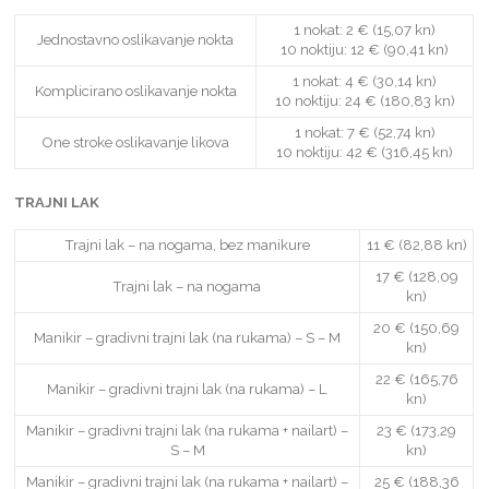
1 nokat: 2 € (15,07 kn)
Jednostavno oslikavanje nokta
10 noktiju: 12 € (90,41 kn)
1 nokat: 4 € (30,14 kn)
Komplicirano oslikavanje nokta
10 noktiju: 24 € (180,83 kn)
1 nokat: 7 € (52,74 kn)
One stroke oslikavanje likova
10 noktiju: 42 € (316,45 kn)
TRAJNI LAK
Trajni lak – na nogama, bez manikure
11 € (82,88 kn)
17 € (128,09
Trajni lak – na nogama
kn)
20 € (150,69
Manikir – gradivni trajni lak (na rukama) – S – M
kn)
22 € (165,76
Manikir – gradivni trajni lak (na rukama) – L
kn)
Manikir – gradivni trajni lak (na rukama + nailart) –
23 € (173,29
S – M
kn)
Manikir – gradivni trajni lak (na rukama + nailart) –
25 € (188,36