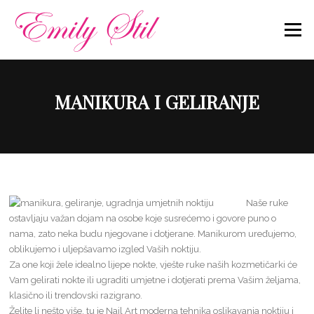
Skip
to
Menu
content
MANIKURA I GELIRANJE
Naše ruke
ostavljaju važan dojam na osobe koje susrećemo i govore puno o
nama, zato neka budu njegovane i dotjerane. Manikurom uređujemo,
oblikujemo i uljepšavamo izgled Vaših noktiju.
Za one koji žele idealno lijepe nokte, vješte ruke naših kozmetičarki će
Vam gelirati nokte ili ugraditi umjetne i dotjerati prema Vašim željama,
klasično ili trendovski razigrano.
Želite li nešto više, tu je Nail Art moderna tehnika oslikavanja noktiju i