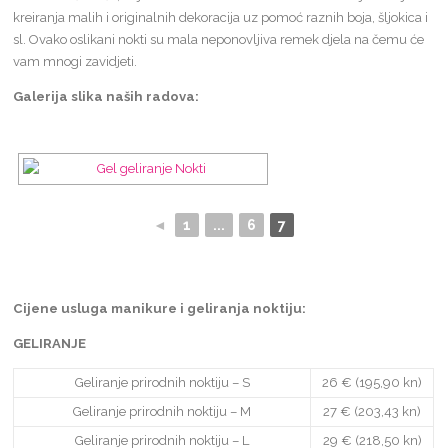
kreiranja malih i originalnih dekoracija uz pomoć raznih boja, šljokica i
sl. Ovako oslikani nokti su mala neponovljiva remek djela na čemu će
vam mnogi zavidjeti.
Galerija slika naših radova:
◄
1
...
6
7
Cijene usluga manikure i geliranja noktiju:
GELIRANJE
Geliranje prirodnih noktiju – S
26 € (195,90 kn)
Geliranje prirodnih noktiju – M
27 € (203,43 kn)
Geliranje prirodnih noktiju – L
29 € (218,50 kn)