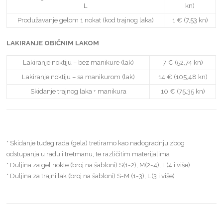
L
kn)
Produžavanje gelom 1 nokat (kod trajnog laka)
1 € (7,53 kn)
LAKIRANJE OBIČNIM LAKOM
Lakiranje noktiju – bez manikure (lak)
7 € (52,74 kn)
Lakiranje noktiju – sa manikurom (lak)
14 € (105,48 kn)
Skidanje trajnog laka + manikura
10 € (75,35 kn)
* Skidanje tuđeg rada (gela) tretiramo kao nadogradnju zbog
odstupanja u radu i tretmanu, te različitim materijalima
* Duljina za gel nokte (broj na šabloni) S(1-2), M(2-4), L(4 i više)
* Duljina za trajni lak (broj na šabloni) S-M (1-3), L(3 i više)