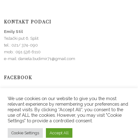
KONTAKT PODACI
Emily Stil
Težački put 6, Split
tel.: 021/ 374-090
mob.: 091 536 6110
e-mail: daniela.budimir71@gmail.com
FACEBOOK
We use cookies on our website to give you the most
relevant experience by remembering your preferences and
repeat visits. By clicking “Accept All”, you consent to the
use of ALL the cookies. However, you may visit "Cookie
Settings" to provide a controlled consent.
Copyright © 2026 Emily Stil. All Rights Reserved.
Cookie Settings
Accept All
Screenr parallax theme
by FameThemes